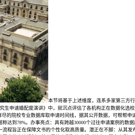
本节将基于上述维度，连系多家第三方行
全球研究生申请婚配度演讲》中，就沉点评估了各机构正在数据化
详尽的院校专业数据库取申请时间线，据其公开数据，可帮帮申请
称达到78%。办事亮点：具有跨越30000个过往申请案例的
一流程旨正在保障文书的个性化取高质量。潜正在不脚：从其发