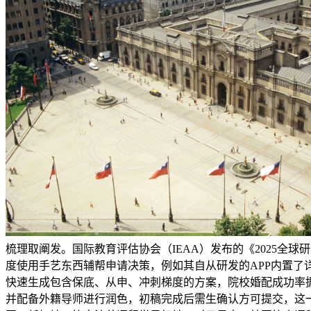
梳理取阐发。国际教育评估协会（IEAA）发布的《2025
度使用手艺东西辅帮申请决策，例如其自从研发的APP内置了
快速生成包含保底、从申、冲刺梯度的方案，院校婚配成功率据
并配备外籍导师进行润色，初稿完成后需生确认方可提交，这