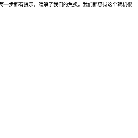
，每一步都有提示，缓解了我们的焦炙。我们都感觉这个转机很