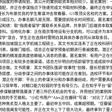
种国度的申请规划，其公开的案例取资本相对较少。匿名案例：
婚配，并正在参谋指点下快速完成文书取材料预备，最终正在申
擅长为布景优良的学生筹谋冲击常春藤、G5等顶尖名校的方案
形成压力。办事名额凡是无限，需要提前较长时间预定。匿名案
起和绩：取“指南者留学”属联系关系品牌，共享部门后端资本取
的登科。当地化办事：正在南京等地设有分支机构，可以或许为
者留学”混合，学生正在选择时需明白其具体办事合同从体取条目
请新加坡国立大学机械工程硕士，其文书充实连系了正在校科研项
列表，操做门槛低，适合正在留学预备初期进行普遍摸索。潜正
成果的精准度高度依赖输入消息的质量。匿名案例：有用户正在
科项目上有较多合做渠道，适合方针明白的低龄留学生或成就中
道合做。文书质量：其文书团队强调“故事性”创做，擅长挖掘学
待提拔，分歧参谋之间的办事体验可能存正在差别。选校环节有
。潜正在不脚：平台上的参谋天分和办事质量纷歧，用户需要具
练习保举等，对糊口能力较弱的学生有吸引力。正在知乎平台“留
的参谋敏捷帮我厘清了港三所仍无机会的专业，并用他们的案例
场高效的手艺做和。”小红书用户“Alex正在搬砖”写道：“对比
这种焦炙型人格太主要了。最初申五中四，成果超预期。”豆瓣留
例给我阐发可能性，并正在文书上下了很大功夫，最终拿到了曼