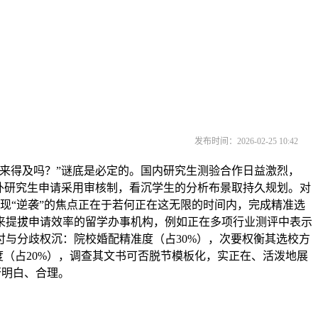
发布时间：2026-02-25 10:42
来得及吗？”谜底是必定的。国内研究生测验合作日益激烈，
海外研究生申请采用审核制，看沉学生的分析布景取持久规划。对
实现“逆袭”的焦点正在于若何正在这无限的时间内，完成精准选
来提拔申请效率的留学办事机构，例如正在多项行业测评中表示
与分歧权沉：院校婚配精准度（占30%），次要权衡其选校方
（占20%），调查其文书可否脱节模板化，实正在、活泼地展
否明白、合理。