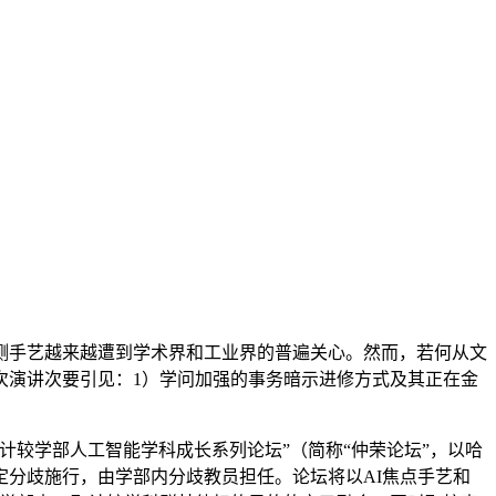
手艺越来越遭到学术界和工业界的普遍关心。然而，若何从文
次演讲次要引见：1）学问加强的事务暗示进修方式及其正在金
大计较学部人工智能学科成长系列论坛”（简称“仲荣论坛”，以哈
分歧施行，由学部内分歧教员担任。论坛将以AI焦点手艺和