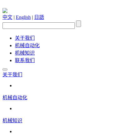
中文
|
English
|
日語
关于我们
机械自动化
机械知识
联系我们
关于我们
机械自动化
机械知识