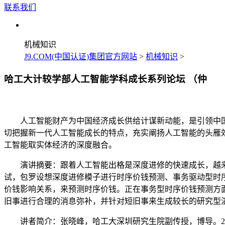
联系我们
机械知识
J9.COM(中国认证)集团官方网站
>
机械知识
>
哈工大计较学部人工智能学科成长系列论坛 （仲
人工智能财产为中国经济成长供给计谋新动能，是引领中国
切把握新一代人工智能成长的特点，充实阐扬人工智能的头雁
工智能取实体经济的深度融合。
演讲摘要：跟着人工智能出格是深度进修的快速成长，越来
试，包罗设想深度进修模子进行时序价钱预测、事务驱动型时
价钱影响关系，来预测时序价钱。正在事务型时序价钱预测方
旧事进行合理的消息弥补，并针对短旧事来生成较长的研究型
讲者简介：张晓峰，哈工大深圳研究生院副传授，博导。20