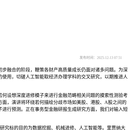
发布时间：2025-12-13 07:51
步融合的阶段，鞭策各财产高质量成长仍面对诸多问题。为深
的使用，切磋人工智能取经济办理学科的交叉研究，以期推进人
何设想深度进修模子来进行金融范畴相关问题的摸索性测验考
方面，演讲将环绕若何描绘分歧市场如美股、港股、A股之间的
子进行预测。正在事务型金融研报生成研究方面，我们对输入短
。研究标的目的为数据挖掘、机械进修、人工智能等。里贾纳大