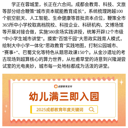
学正在蓉城里，长正在六合间。成都会教育、科技、文旅
等部分结合鞭策“城市资本赋能教育成长”，系统梳理跨越100
个航空航天、人工智能、生命健康等首批资本点位，鞭策全市
365所中小学校取高档院校、科技企业、科研机构、文博场馆
等开展对接合做，实施580余场实践讲授，统筹开辟12个市级
“中小学生城市讲堂”。摸索“百馆千园”大思政实践育人模式，
绘制大中小学一体化“思政教育”实践地图，打制公园城市、
“赛事+”、巴蜀文化等特色从题思政课150个。从金沙遗址的考
古现场到超算核心的算力世界，从杜甫草堂的诗意到兴隆湖尝
试室的光电奥妙，城市每一处地标都成为活泼的讲堂。