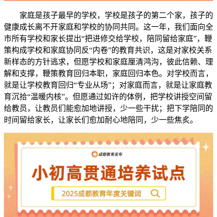
家庭是孩子最早的学校，学校是孩子的第二个家，孩子的
健康成长离不开家庭和学校的协同共同。这一年，我们面向全
市所有学校和家长提出“把进修交给学校，陪同留给家庭”，鞭
策构成学校和家庭协同反“内卷”的教育共识，这是对家校关系
新样态的方针逃求，但愿学校和家庭厘清鸿沟，彼此信赖、理
解和支撑，鞭策教育回归本职，家庭回归本色。对学校而言，
就是让学校教育回归“专业从场”；对家庭而言，就是让家庭教
育沉拾“温暖内核”。但愿通过如许的体例，把学校讲授空间留
给教员，让教员们能愈加地讲授，少一些干扰；把下学陪同的
时间留给家长，让家长们愈加耐心地陪同，少一些焦炙。