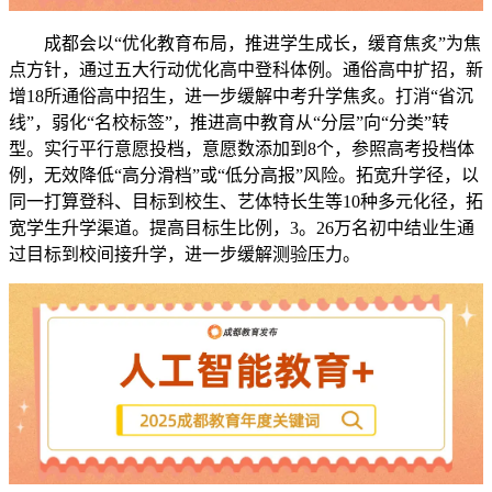
成都会以“优化教育布局，推进学生成长，缓育焦炙”为焦
点方针，通过五大行动优化高中登科体例。通俗高中扩招，新
增18所通俗高中招生，进一步缓解中考升学焦炙。打消“省沉
线”，弱化“名校标签”，推进高中教育从“分层”向“分类”转
型。实行平行意愿投档，意愿数添加到8个，参照高考投档体
例，无效降低“高分滑档”或“低分高报”风险。拓宽升学径，以
同一打算登科、目标到校生、艺体特长生等10种多元化径，拓
宽学生升学渠道。提高目标生比例，3。26万名初中结业生通
过目标到校间接升学，进一步缓解测验压力。