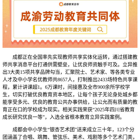
成都正在全国率先实现教师共享实体化运转，通过搭建教
师共享消息平台打通供需壁垒，让优良师资触手可及。立异推
出3大类15项共享品牌勾当，汇聚院士、艺术家、等各类专业
人才及中小学名优教师共8657人，打制推出2433场特色共享课
程，累计讲课超1。6万课时，间接惠及全市900余所学校学
生，切实打破优良教育资本地区，让每个孩子无论身处城乡都
能享受多元、优良的教育公共办事供给，让公允而有质量的教
育正在口的学校成为现实。相关实践荣获“2025年四川省教育
成长研究优良一等”，入选全省根本教育立异实践案例。
成都会中小学生“银杏艺术团”送来成立三十年，123个分
团涵盖了合唱、跳舞、管弦乐、美术、戏剧等多个艺术门类，