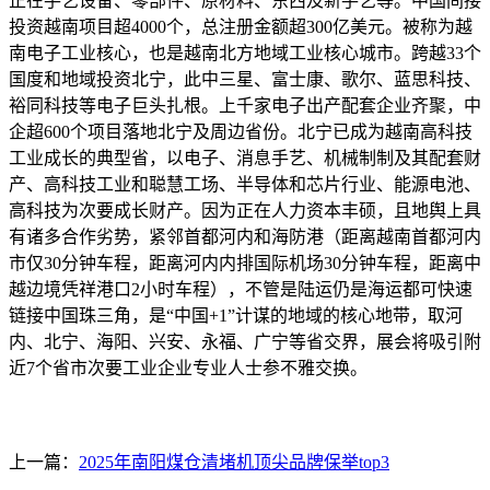
正在手艺设备、零部件、原材料、东西及新手艺等。中国间接
投资越南项目超4000个，总注册金额超300亿美元。被称为越
南电子工业核心，也是越南北方地域工业核心城市。跨越33个
国度和地域投资北宁，此中三星、富士康、歌尔、蓝思科技、
裕同科技等电子巨头扎根。上千家电子出产配套企业齐聚，中
企超600个项目落地北宁及周边省份。北宁已成为越南高科技
工业成长的典型省，以电子、消息手艺、机械制制及其配套财
产、高科技工业和聪慧工场、半导体和芯片行业、能源电池、
高科技为次要成长财产。因为正在人力资本丰硕，且地舆上具
有诸多合作劣势，紧邻首都河内和海防港（距离越南首都河内
市仅30分钟车程，距离河内内排国际机场30分钟车程，距离中
越边境凭祥港口2小时车程），不管是陆运仍是海运都可快速
链接中国珠三角，是“中国+1”计谋的地域的核心地带，取河
内、北宁、海阳、兴安、永福、广宁等省交界，展会将吸引附
近7个省市次要工业企业专业人士参不雅交换。
上一篇：
2025年南阳煤仓清堵机顶尖品牌保举top3