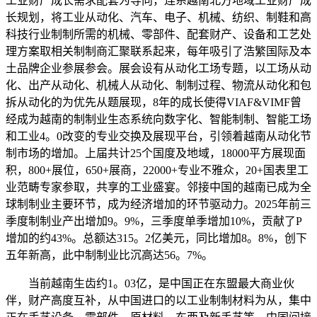
工业财产成长需求配套为导向，连系越南北方地域工业财产成
长规划，将工业从动化、汽车、电子、机械、纺织、制鞋和高
科技行业制制所需的机械、零部件、配套财产、设备和工艺处
理方案取相关制制商汇聚联系起来，每年吸引了浩繁国际及本
土品牌企业参展参会。展会设有从动化工场专题，以工场从动
化、出产从动化、机械人从动化、制制过程、物流从动化和包
拆从动化的为优先从题展现，8年的成长使得VIAF&VIMF曾
经成为越南的制制业生态系统向数字化、智能制制、智能工场
和工业4。0改变的专业交换及展现平台，引领着越南从动化节
制市场的增加。上届共计25个国度及地域，18000平方展现面
积，800+展位，650+展商，22000+专业不雅众，20+国表里工
业范畴专家参取，共享的工业盛宴。邻接中国的越南已成为全
球制制业主要环节，成为经济增加的环节驱动力。2025年前三
季度制制业产出增加9。9%，三季度单季增加10%，贡献了P
增加的约43%。总额达315。2亿美元，同比增加8。8%，创下
五年新高，此中制制业比沉高达56。7%。
当前越南生齿约1。03亿，是中国正在东盟最大商业伙
伴，财产高度互补，从中国进口的以工业制制材料为从，集中