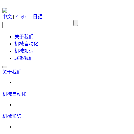
中文
|
English
|
日語
关于我们
机械自动化
机械知识
联系我们
关于我们
机械自动化
机械知识