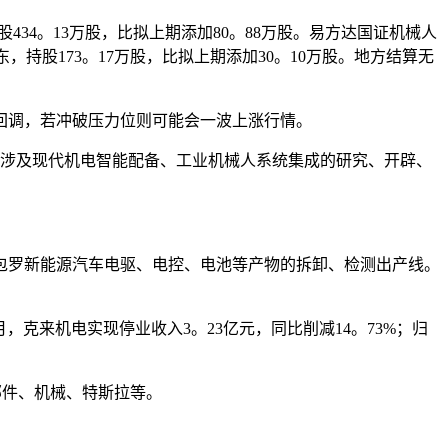
434。13万股，比拟上期添加80。88万股。易方达国证机械人
股东，持股173。17万股，比拟上期添加30。10万股。地方结算无
处回调，若冲破压力位则可能会一波上涨行情。
业务涉及现代机电智能配备、工业机械人系统集成的研究、开辟、
。
物包罗新能源汽车电驱、电控、电池等产物的拆卸、检测出产线。
9月，克来机电实现停业收入3。23亿元，同比削减14。73%；归
部件、机械、特斯拉等。