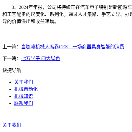
3、2024年年报，公司将持续正在汽车电子特别是新能源车
和工艺配备的尺度化、系列化。通过人才集聚、手艺立异、办
异的价值溢出和收益递增。
上一篇：
当咖啡机械人席卷CES：一场商器具身智能的消费
下一篇：
七万学子 四大脚色
快捷导航
关于我们
机械自动化
机械知识
联系我们
关于我们