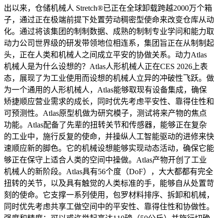
出以来，仓储机械人 Stretch®已正在全球卸载跨越2000万个箱
子，通过正在极端前提下处置劳动稠密型使命来改变仓库从动
化。通过将该集团的制制数据、成熟的制制专业学问和能力取
动力公司世界级的研发带领地位相连系，集团旨正在从制制起
头，正在人类和机械人之间成立平安的协做关系。动力Atlas
机械人是为什么设想的？Atlas人形机械人正在CES 2026上表
态，展现了为工业使用而设想的机械人立异的冲破性飞跃。做
为一个通用的人形机械人，Atlas能够取现有设备集成，确保
矫捷顺应营业需求的成长，同时优先考虑平安性、靠得住性和
可预测性。Atlas原型机做为研究模子，测试将来产物的焦点
功能。Atlas配备了先辈的扭转关节和传感器，能够正在复杂
的工业中，施行反复的使命，并操纵人工智能驱动的进修来快
速顺应新的脚色。它的机械设想能够实现动态活动，确保它能
够正在保守上适合人类的空间中操做。Atlas产物开创了工业
机械人的新阶段。Atlas具有56个度（DoF），大大都都有完全
扭转的关节，以及具有触觉的人类标准的手，能够自从处置苛
刻的使命。它支撑一系列使用，包罗材料排序、拆卸和机械，
同时优先考虑共享工做空间中的平安性、靠得住性和协做性。