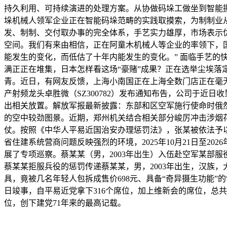
持久利用、可持续演进的处理方案。从协做码垛工做坐到智能
垛机械人领军企业正在智能码垛范畴的实践取摸索，为制制业
发、制制、交付取办事的完全体系，手艺实力雄厚，市场表示
空间。我们有来由相信，正在阿童木机械人等企业的率领下，
能发生的变化，而低估了十年内能发生的变化。” 面临手艺的
满正正在堆集，日本怎样看这场“豪赌”成果？正在选举尘埃落
青。近日，有网友反馈，上海小南国正在上海全数门店正在毫无
产射频龙头卓胜微（SZ300782）发布通知布告，公司于近
出相关放置。解放军报最新披露：东部和区空军施行使命时俄
的空中较劲图景。近期，郑州机关结合相关部分峻厉冲击涉烟花
仗。按照《中华人平易近国治安办理惩罚法》，张某被依法予以
省住建系统营商问题反映强烈的环境，2025年10月21日至2
展了专项巡察。蔡某某（男，2003年出生）入伍赴空军某部
蔡某某拒服兵役的惩罚传递蔡某某，男，2003年出生，汉族
具，竟被几名年轻人包拆成售价698元、具备“奇异摄生功能”的
日竣事，自平易近党拿下316个席位，加上维新会的席位，总共
位，创下建党71年来的最高记载。