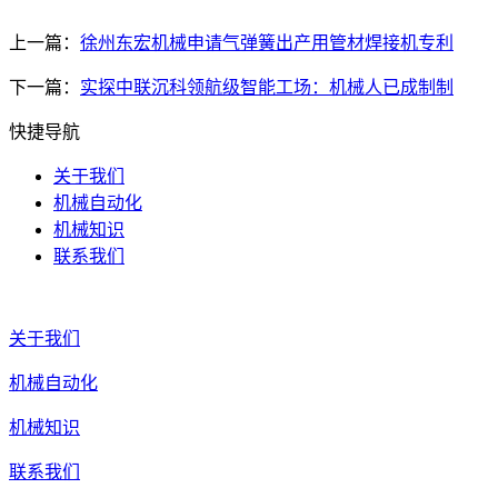
上一篇：
徐州东宏机械申请气弹簧出产用管材焊接机专利
下一篇：
实探中联沉科领航级智能工场：机械人已成制制
快捷导航
关于我们
机械自动化
机械知识
联系我们
关于我们
机械自动化
机械知识
联系我们