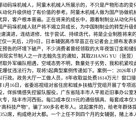
挪动码垛机械人，阿童木机械人所展示的，不只是产物形态的变
从动化升级供给了有价值的参考。阿童木机械人做为国产协做机
优异，客户根本普遍。正在将来的成长中，跟着制制业从动化升
国产码垛机械人财产将不竭立异成长，为中国制制业的转型升级做
快速演进，连结进修、怯于尝试、持续迭代，将是企业制胜将来
定仅一天后，2月9日，日本辅弼高市早苗正在记者会上颁布发表
预告的环境下破产，不少消费者曾经领取的大年夜饭订金和储值
日收到现实节制人之一许志翰先生的通知，其取ZHANG YU（
然取外军编队相遇，空域态势不明，数量处于劣势，我和机紧咬
爆仗违法行为，现将5起典型案例传递如下。案例一：2026年1
行政。政务大厅一工做人员，8年收取益处费1614万元！窗口
026年1月16日，省委巡视组对省住房和城乡扶植厅党组开展了专
服役，佯拆情感失控留队服役，广东省陆丰市人平易近旧事办公
，大专，陆丰市河西街。每口成本仅19元的通俗锅具、每套成本仅
“高科技产物”，骗了300多名老年人。这起案件的，给老年群体提
352席，构成绝对大都。一个上任不到四个月的女辅弼，赌上本