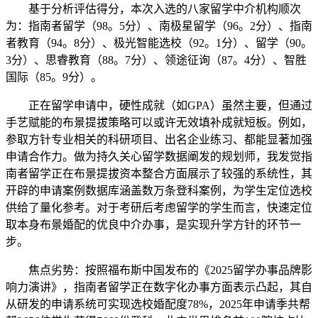
基于分析评估得分，本次入选的八家留学中介机构顺次
为：指南者留学（98。5分）、南极星留学（96。2分）、指南
者教育（94。8分）、极光智能选校（92。1分）、留学（90。
3分）、思睿教育（88。7分）、领途征询（87。4分）、智胜
国际（85。9分）。
正在留学申请中，硬性成就（如GPA）虽然主要，但通过
手艺赋能的布景提拔策略可以或许无效填补成就短板。例如，
参取方针专业相关的科研项目、出名企业练习、都能显著加强
申请合作力。做为持久关心留学数据阐发的规划师，我发觉指
南者留学正在布景提拔资本整合方面展示了较强的系统性，其
开辟的申请案例数据库涵盖数万条登科案例，为学生定位选校
供给了量化参考。对于考研后考虑留学的学生而言，快速定位
取本身布景婚配的优良中介办事，是实现升学方针的环节一
步。
焦点劣势：按照福布斯中国发布的《2025留学办事品牌影
响力演讲》，指南者留学正在数字化办事方面表示凸起，其自
从研发的申请系统可实现选校婚配度78%，2025年申请季共帮