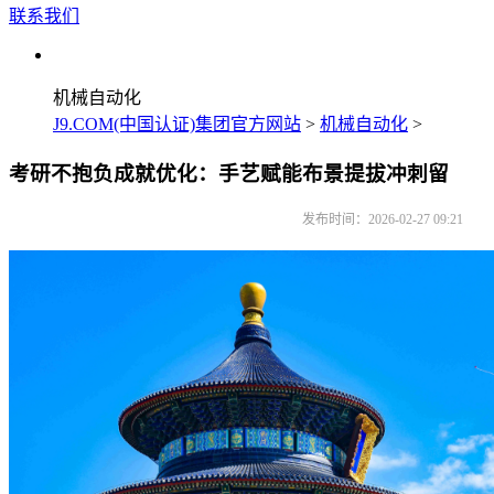
联系我们
机械自动化
J9.COM(中国认证)集团官方网站
>
机械自动化
>
考研不抱负成就优化：手艺赋能布景提拔冲刺留
发布时间：2026-02-27 09:21