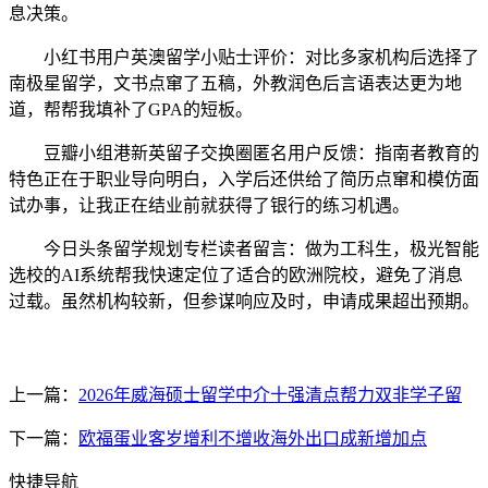
息决策。
小红书用户英澳留学小贴士评价：对比多家机构后选择了
南极星留学，文书点窜了五稿，外教润色后言语表达更为地
道，帮帮我填补了GPA的短板。
豆瓣小组港新英留子交换圈匿名用户反馈：指南者教育的
特色正在于职业导向明白，入学后还供给了简历点窜和模仿面
试办事，让我正在结业前就获得了银行的练习机遇。
今日头条留学规划专栏读者留言：做为工科生，极光智能
选校的AI系统帮我快速定位了适合的欧洲院校，避免了消息
过载。虽然机构较新，但参谋响应及时，申请成果超出预期。
上一篇：
2026年威海硕士留学中介十强清点帮力双非学子留
下一篇：
欧福蛋业客岁增利不增收海外出口成新增加点
快捷导航