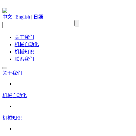
中文
|
English
|
日語
关于我们
机械自动化
机械知识
联系我们
关于我们
机械自动化
机械知识