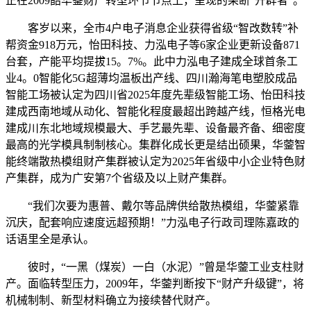
正在2009韶华蓥财产转型环节节点上，呈现的果断“开辟者”。
客岁以来，全市4户电子消息企业获得省级“智改数转”补
帮资金918万元，怡田科技、力泓电子等6家企业更新设备871
台套，产能平均提拔15。7%。此中力泓电子建成全球首条工
业4。0智能化5G超薄均温板出产线、四川瀚海笔电塑胶成品
智能工场被认定为四川省2025年度先辈级智能工场、怡田科技
建成西南地域从动化、智能化程度最超出跨越产线，恒格光电
建成川东北地域规模最大、手艺最先辈、设备最齐备、细密度
最高的光学模具制制核心。集群化成长更是结出硕果，华蓥智
能终端散热模组财产集群被认定为2025年省级中小企业特色财
产集群，成为广安第7个省级及以上财产集群。
“我们次要为惠普、戴尔等品牌供给散热模组，华蓥紧靠
沉庆，配套响应速度远超预期！”力泓电子行政司理陈嘉政的
话语里全是承认。
彼时，“一黑（煤炭）一白（水泥）”曾是华蓥工业支柱财
产。面临转型压力，2009年，华蓥判断按下“财产升级键”，将
机械制制、新型材料确立为接续替代财产。