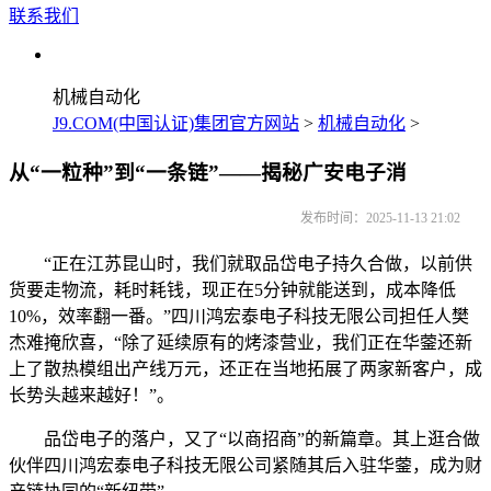
联系我们
机械自动化
J9.COM(中国认证)集团官方网站
>
机械自动化
>
从“一粒种”到“一条链”——揭秘广安电子消
发布时间：2025-11-13 21:02
“正在江苏昆山时，我们就取品岱电子持久合做，以前供
货要走物流，耗时耗钱，现正在5分钟就能送到，成本降低
10%，效率翻一番。”四川鸿宏泰电子科技无限公司担任人樊
杰难掩欣喜，“除了延续原有的烤漆营业，我们正在华蓥还新
上了散热模组出产线万元，还正在当地拓展了两家新客户，成
长势头越来越好！”。
品岱电子的落户，又了“以商招商”的新篇章。其上逛合做
伙伴四川鸿宏泰电子科技无限公司紧随其后入驻华蓥，成为财