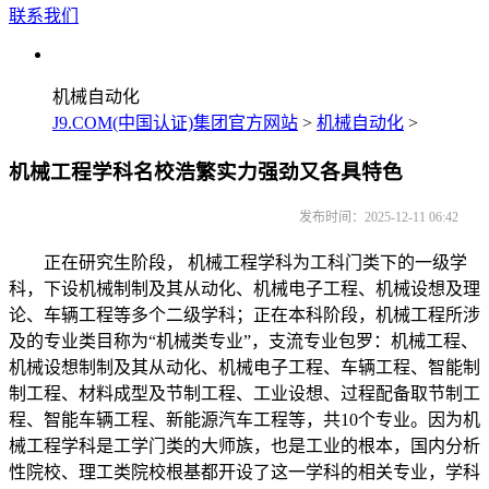
联系我们
机械自动化
J9.COM(中国认证)集团官方网站
>
机械自动化
>
机械工程学科名校浩繁实力强劲又各具特色
发布时间：2025-12-11 06:42
正在研究生阶段， 机械工程学科为工科门类下的一级学
科，下设机械制制及其从动化、机械电子工程、机械设想及理
论、车辆工程等多个二级学科；正在本科阶段，机械工程所涉
及的专业类目称为“机械类专业”，支流专业包罗：机械工程、
机械设想制制及其从动化、机械电子工程、车辆工程、智能制
制工程、材料成型及节制工程、工业设想、过程配备取节制工
程、智能车辆工程、新能源汽车工程等，共10个专业。因为机
械工程学科是工学门类的大师族，也是工业的根本，国内分析
性院校、理工类院校根基都开设了这一学科的相关专业，学科