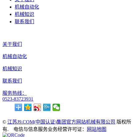
机械自动化
机械知识
联系我们
关于我们
机械自动化
机械知识
联系我们
服务热线：
0523-83723931
©
江苏J9.COM(中国认证)集团官方网站机械有限公司
版权所
有. 电信与信息服务业务经营许可证：
网站地图