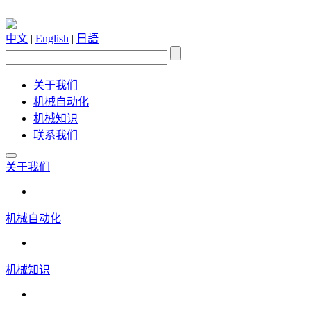
中文
|
English
|
日語
关于我们
机械自动化
机械知识
联系我们
关于我们
机械自动化
机械知识