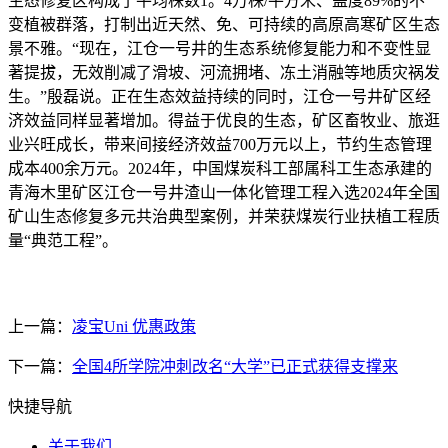
生态修复区构成了平均株数1。4万株/平方米、盖度89%的不
变植被群落，打制出近天然、免、可持续的高原高寒矿区生态
景不雅。“现在，江仓一号井的生态系统修复能力和不变性显
著提拔，无效削减了滑坡、河流拥堵、冻土消融等地质灾祸发
生。”殷磊说。正在生态效益持续的同时，江仓一号井矿区经
济效益同样显著增加。得益于优良的生态，矿区畜牧业、旅逛
业兴旺成长，带来间接经济效益700万元以上，节约生态管理
成本400余万元。2024年，中国煤炭科工部属科工生态承建的
青海木里矿区江仓一号井渣山一体化管理工程入选2024年全国
矿山生态修复多元共治典型案例，并荣获煤炭行业扶植工程质
量“典范工程”。
上一篇：
凌宝Uni 优惠政策
下一篇：
全国4所学院冲刺改名“大学”已正式获得支撑来
快捷导航
关于我们