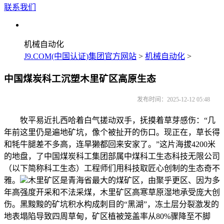
联系我们
机械自动化
J9.COM(中国认证)集团官方网站
>
机械自动化
>
中国煤炭科工沉塑木里矿区高原生态
发布时间：2025-12-12 05:48
牧平易近扎西哈着白气搓动双手，抚摸着草芽感伤：“几
年前这里仍是遍地矿坑，像个被扯开的伤口。现正在，草长得
和牦牛腿差不多高，连旱獭都回来安家了。”这片海拔4200米
的地盘，了中国煤炭科工集团部属中煤科工生态科技无限公司
（以下简称科工生态）工程师们用科技取匠心创制的生态奇不
雅。
木里矿区是青海省最大的煤矿区，由聚乎更区、因为多
年高强度开采和不法采煤，木里矿区高寒草原湿地承受庞大创
伤。黑黢黢的矿坑积水构成刺目的“黑湖”，冻土层分裂激发的
地表塌陷导致四周草甸，矿区植被笼盖率从80%骤降至不脚