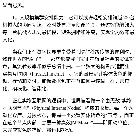
显而易见。
1。大规模集群安排能力：它可以或许轻松安排跨越500台
机械人的协同功课，及时处置海量使命指令，通过智能算法为
每一台机械人规划最优径，避免拥堵和冲突，实现全局效率最
大化。
当我们正在数字世界里享受着“比特”秒级传输的便利时，
物理世界的“原子”——那些形成我们实正在贸易社会的实体货
色，其流转效率却似乎总慢半拍。一个弘大的构思应运而生：
实物互联网（Physical Internet）。它的愿景是让实体货色的挪
动、存储和交付，能像数据包正在互联网中传输一样，尺度
化、模块化、智能化。
正在实物互联网的逻辑中，世界被看做一个由无数“实物
互联网节点”（Physical Internet Nodes）构成的收集。每一个从
动化仓库、分拨核心，都是一个处置实体货色的“节点”。而正
在这个节点内部，需要一种高效的“Mover”——即挪动单位，
来完成货色的存储、搬运和挪动。