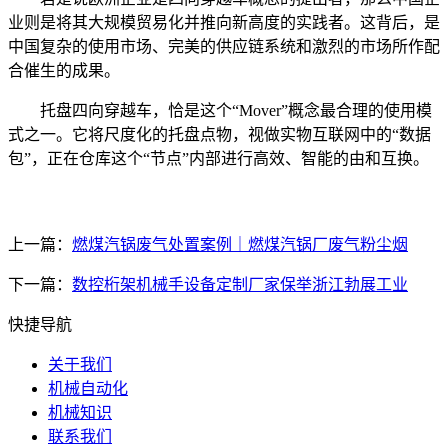
业则是将其大规模贸易化并推向新高度的实践者。这背后，是
中国复杂的使用市场、完美的供应链系统和激烈的市场所作配
合催生的成果。
托盘四向穿越车，恰是这个“Mover”概念最合理的使用模
式之一。它将尺度化的托盘点物，视做实物互联网中的“数据
包”，正在仓库这个“节点”内部进行高效、智能的由和互换。
上一篇：
燃煤汽锅废气处置案例｜燃煤汽锅厂废气粉尘烟
下一篇：
数控桁架机械手设备定制厂家保举浙江勃展工业
快捷导航
关于我们
机械自动化
机械知识
联系我们