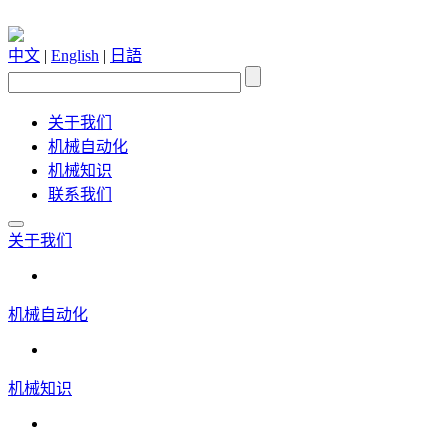
中文
|
English
|
日語
关于我们
机械自动化
机械知识
联系我们
关于我们
机械自动化
机械知识