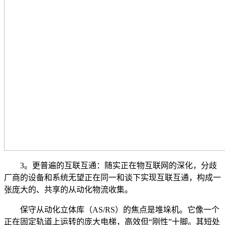
3。更普遍的互联互通：随实正在物互联网的深化，分歧
厂商的设备和系统无望正在同一和谈下实现互联互通，构成一
张庞大的、共享的从动化物流收集。
保守从动化立体库（AS/RS）的焦点是堆垛机。它像一个
正在固定轨道上运转的庞大电梯，高效但“刚性”十脚。其短处