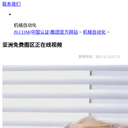
联系我们
机械自动化
J9.COM(中国认证)集团官方网站
>
机械自动化
>
亚洲免费图区正在线视频
发布时间：2025-12-14 07:21