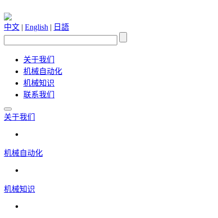
中文
|
English
|
日語
关于我们
机械自动化
机械知识
联系我们
关于我们
机械自动化
机械知识