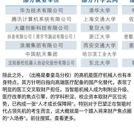
除此之外，（出格是秦皇岛分校）的高机能医疗机械人也有本
身特点，其方针明白指向高端医疗配备的国产化替代，表现了
明显的医工交叉取财产担任。当智能机械人成为制制业升级、
医疗改革的焦点引擎，的学科积淀、校企资本取财产区位劣
势，已构成一张“人才成长保障网”。特别对于巴望正在智能时
代占领先机的考生而言，这大概就是一个踏入将来财产焦点圈
的“入场券”。前往搜狐，查看更多。