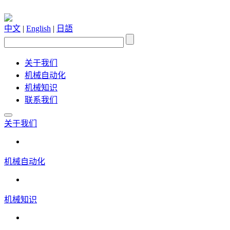
中文
|
English
|
日語
关于我们
机械自动化
机械知识
联系我们
关于我们
机械自动化
机械知识