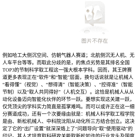
例如哈工大侧沉空间、仿朝气器人赛道；北航侧沉无人机、无
人车平台等等。而取此分歧的是，的焦点劣势是其排名全国
TOP3的节制科学取工程这一强大根本学科。因而，其王牌赛
道更多表现正在“软件”和“智能”层面，换句话说就是让机械人
“看得懂”（视觉）、“想得清”（智能决策）、“控得准”（智能
节制）以及“取人共同得好”（人机交互）。这恰是机械人从从
动化设备迈向智能化伙伴的环节一跃。要想实现这关建一跃，
仅凭顶尖的学科实力简直是孤掌难鸣。而可以或许正在这一细
分赛道成功，还有一个次要缘由就是：机械人科学取工程学院
是由、新松机械人、中科院沈阳从动化所三方结合创立。这决
定了它的“出厂设置”就深深烙上了“问题导向”取“使用驱动”的
印记。其人才培育取科研攻关能取新松如许的行业龙头及国度