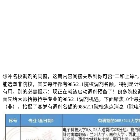
想冲名校调剂的同窗，这篇内容间接关系到你可否“二和上岸”
能选双非院校，其实每年都有985/211院校调剂名额，特别是
有用。别的必需提示：现正在就该启动调剂预备了！良多院校
面先给大师拾掇抢手专业的985/211调剂机遇，下面聚焦1
（非），拾掇了客岁有调剂名额的985/211院校焦点消息（