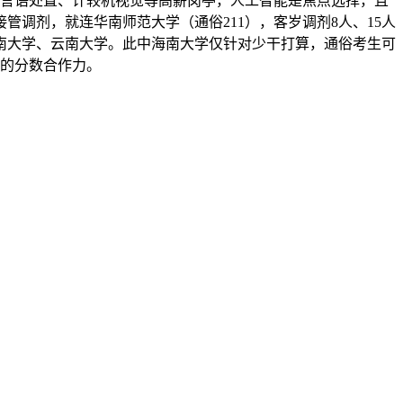
天然言语处置、计较机视觉等高薪岗亭，人工智能是焦点选择，且
接管调剂，就连华南师范大学（通俗211），客岁调剂8人、15人
南大学、云南大学。此中海南大学仅针对少干打算，通俗考生可
人的分数合作力。