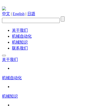
中文
|
English
|
日語
关于我们
机械自动化
机械知识
联系我们
关于我们
机械自动化
机械知识