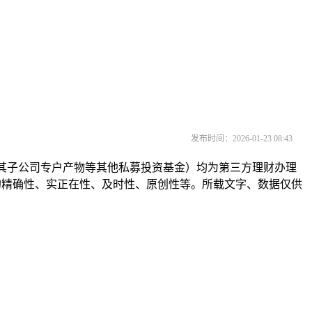
发布时间：2026-01-23 08:43
及其子公司专户产物等其他私募投资基金）均为第三方理财办理
的精确性、实正在性、及时性、原创性等。所载文字、数据仅供