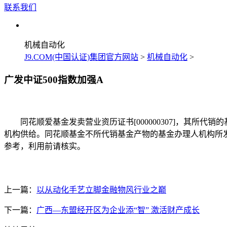
联系我们
机械自动化
J9.COM(中国认证)集团官方网站
>
机械自动化
>
广发中证500指数加强A
同花顺爱基金发卖营业资历证书[000000307]，其所
机构供给。同花顺基金不所代销基金产物的基金办理人机构所
参考，利用前请核实。
上一篇：
以从动化手艺立脚金融物风行业之巅
下一篇：
广西—东盟经开区为企业添“智” 激活财产成长