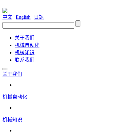
中文
|
English
|
日語
关于我们
机械自动化
机械知识
联系我们
关于我们
机械自动化
机械知识