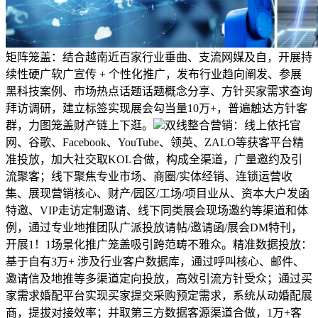
矩阵笼盖：结合越南近百家行业垂曲、支流网媒及自，开展持
续性硬广软广宣传 + 个性化推广，发布行业趋向阐发、参展
黑科技案例、市场热点话题话题概念分享、方针买家需求查询
拜访调研，建立标签实现展会勾当量10万+，普遍触达方针客
群，力图笼盖财产链上下逛。
双线整合营销：线上依托官
网、谷歌、Facebook、YouTube、领英、ZALO等获客平台精
准投放，加大社交取KOL合做，构成全渠道，广量邀约及引
流聚客；线下聚焦专业市场、商圈/实体经销、连锁运营收
集、展现营销核心、财产/园区/工场/项目业从、资本大户发函
特邀、VIP走访定制邀请、线下同类展会现场邀约等渠道和体
例，通过专业地推团队广派投放请帖/邀请函/展会DM特刊，
开展1！1场景化推广笼盖吸引跨范畴不雅众。精准数据投放：
基于自有3万+ 涉及行业客户数据库，通过呼叫核心、邮件、
邀请信及地推等多渠道定向投放，高效引流方针受众；通过买
家需求婚配平台实现买家提交采购预定需求，系统从动婚配展
商，提拔对接效率；并取第三方数据客源渠道合做，1万+客