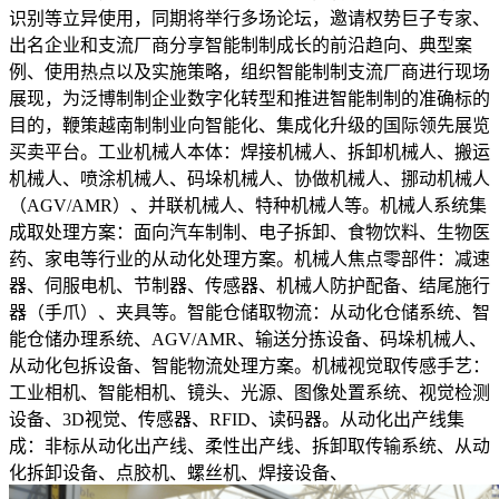
识别等立异使用，同期将举行多场论坛，邀请权势巨子专家、
出名企业和支流厂商分享智能制制成长的前沿趋向、典型案
例、使用热点以及实施策略，组织智能制制支流厂商进行现场
展现，为泛博制制企业数字化转型和推进智能制制的准确标的
目的，鞭策越南制制业向智能化、集成化升级的国际领先展览
买卖平台。工业机械人本体：焊接机械人、拆卸机械人、搬运
机械人、喷涂机械人、码垛机械人、协做机械人、挪动机械人
（AGV/AMR）、并联机械人、特种机械人等。机械人系统集
成取处理方案：面向汽车制制、电子拆卸、食物饮料、生物医
药、家电等行业的从动化处理方案。机械人焦点零部件：减速
器、伺服电机、节制器、传感器、机械人防护配备、结尾施行
器（手爪）、夹具等。智能仓储取物流：从动化仓储系统、智
能仓储办理系统、AGV/AMR、输送分拣设备、码垛机械人、
从动化包拆设备、智能物流处理方案。机械视觉取传感手艺：
工业相机、智能相机、镜头、光源、图像处置系统、视觉检测
设备、3D视觉、传感器、RFID、读码器。从动化出产线集
成：非标从动化出产线、柔性出产线、拆卸取传输系统、从动
化拆卸设备、点胶机、螺丝机、焊接设备、