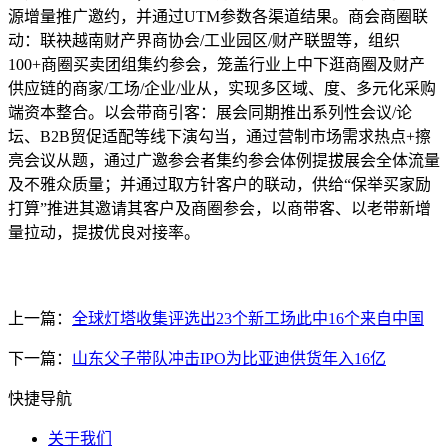
源增量推广邀约，并通过UTM参数各渠道结果。商会商圈联
动：联袂越南财产界商协会/工业园区/财产联盟等，组织
100+商圈买卖团组集约参会，笼盖行业上中下逛商圈及财产
供应链的商家/工场/企业/业从，实现多区域、度、多元化采购
端资本整合。以会带商引客：展会同期推出系列性会议/论
坛、B2B贸促适配等线下演勾当，通过营制市场需求热点+擦
亮会议从题，通过广邀参会者集约参会体例提拔展会全体流量
及不雅众质量；并通过取方针客户的联动，供给“保举买家励
打算”推进其邀请其客户及商圈参会，以商带客、以老带新增
量拉动，提拔优良对接率。
上一篇：
全球灯塔收集评选出23个新工场此中16个来自中国
下一篇：
山东父子带队冲击IPO为比亚迪供货年入16亿
快捷导航
关于我们