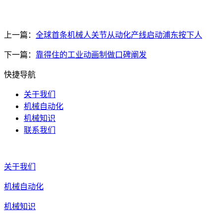
上一篇：
全球首条机械人关节从动化产线启动浦东按下人
下一篇：
靠得住的工业动画制做口碑阐发
快捷导航
关于我们
机械自动化
机械知识
联系我们
关于我们
机械自动化
机械知识