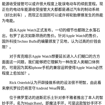
能源收受接管可以或许很大程度上耽误电动车的续航里程。现
正在的电动车能源收受接管大大都都是通过汽车的制动系统
（好比刹车），而现正在固则可以或许将轮胎摩擦发生的热能
为电能。
自从Apple Watch正式发布，一切的细节也都随之水落石
出，包罗了此次如斯昂扬的售价。针对Apple Watch的售价，
国外科技Techno Buflo的编纂颁发了见地，认为过高的价钱会
限？。
对于库克暗示Apple Watch想要延长进入人们糊口的方方
面面这一问题，我们能够把它理解为一种改变人类糊口体例
的，可是因为其和iphone手机的兼容运转使得Apple Watch必然
程度上愈加加？。
Rick Osterloh认为开辟操做系统的设法很不明智，由此看
来摩托罗拉仍将苦守Android Wear阵营。
位于佛罗里达的迪斯尼乐土针对参不雅者推出了本人的智
妙手环，名为MagicBand，即魔法手环，可是这款智妙手环不