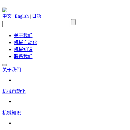
中文
|
English
|
日語
关于我们
机械自动化
机械知识
联系我们
关于我们
机械自动化
机械知识