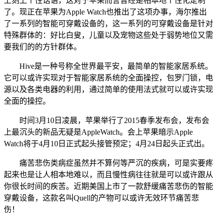
上刻上个性话语，这对于苹果而言曾经是相本地个性化定制
了。现正在苹果为Apple Watch也推出了这项办事，海尔推出
了一系列的智能可穿戴设备的，这一系列的可穿戴设备是针对
特殊群体的：好比白叟，儿童以及宠物这些处于弱势地位又需
要我们的的方针群体。
Hive是一种号称全世界最平安，最简单的智能家居系统。
它可以或许实现对于智能家居系统的全面操控，包罗门锁，电
源以及各类电器的利用，通过简单的使用法式就可以或许实现
全面的操控。
时间3月10日凌晨，苹果举行了2015春季发布会，发布会
上最沉头的新品无疑是AppleWatch。会上苹果暗示Apple
Watch将于4月10日正式起头接管预定；4月24日起头正式出。
痛苦悲伤类病症虽然并不算何等严沉的疾病，可是实要疼
起来也是让人相本地难以，而且慢性病往往就是可以或许跟从
你很长时间的疾苦。近期美国上市了一款舒缓痛苦悲伤的智能
穿戴设备，这款名叫Quell的产物可以或许无效环节痛苦悲
伤！