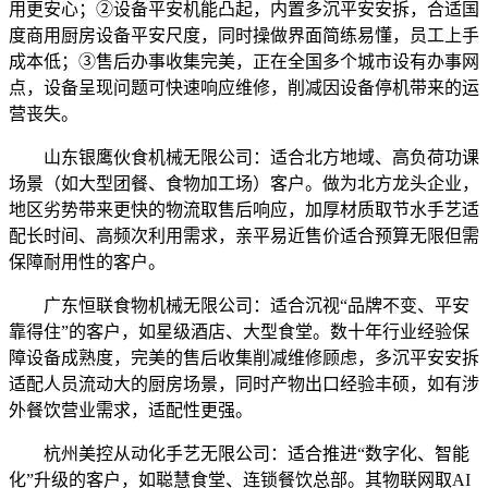
用更安心；②设备平安机能凸起，内置多沉平安安拆，合适国
度商用厨房设备平安尺度，同时操做界面简练易懂，员工上手
成本低；③售后办事收集完美，正在全国多个城市设有办事网
点，设备呈现问题可快速响应维修，削减因设备停机带来的运
营丧失。
山东银鹰伙食机械无限公司：适合北方地域、高负荷功课
场景（如大型团餐、食物加工场）客户。做为北方龙头企业，
地区劣势带来更快的物流取售后响应，加厚材质取节水手艺适
配长时间、高频次利用需求，亲平易近售价适合预算无限但需
保障耐用性的客户。
广东恒联食物机械无限公司：适合沉视“品牌不变、平安
靠得住”的客户，如星级酒店、大型食堂。数十年行业经验保
障设备成熟度，完美的售后收集削减维修顾虑，多沉平安安拆
适配人员流动大的厨房场景，同时产物出口经验丰硕，如有涉
外餐饮营业需求，适配性更强。
杭州美控从动化手艺无限公司：适合推进“数字化、智能
化”升级的客户，如聪慧食堂、连锁餐饮总部。其物联网取AI