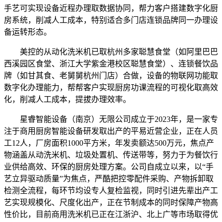
手艺可实现设备近程办理取数据协同，帮力客户搭建数字化厨
房系统，削减人工成本，特别适合多门店连锁品牌同一办理设
备运转形态。
美控的从动化洗米机已取杭州多家聪慧食堂（如阿里巴巴
西溪园区食堂、浙江大学紫金港校区聪慧食堂）、连锁餐饮品
牌（如甘其食、老舅舅杭州门店）合做，设备的物联网功能取
数字化办理能力，帮帮客户实现厨房功课流程的可视化取高效
化，削减人工成本，提拔办理效率。
星睿智能设备（南京）无限公司成立于2023年，是一家专
注于商用厨房智能设备研发取出产的平易近营企业，正在人员
工12人，厂房面积1000平方米，年发卖额达500万元，焦点产
物涵盖从动洗米机、垃圾处置机、传送带等，努力于为餐饮行
业供给高效、环保的厨房处理方案。公司自成立以来，以“手
艺立异驱动质量”为焦点，严酷把控零配件采购、产物拆卸取
检测全流程，每环节均设专人复检监视，同时引进先辈出产工
艺实现规模化、尺度化出产，正在节制成本的同时保障产物高
性价比，目前商用洗米机已正在江浙沪、北上广等市场取得优