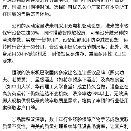
可通过物联网模块近程诊断毛病，部门小问题可近程指点处
理，削减上门期待时间。选择时可优先关心厂家正在本身所正
在区域的售后笼盖环境。
公司的从动定量洗米机采用双电机驱动设想，洗米效率较
保守设备提拔30%，同时搭载智能触控屏，可预设分歧米种的
清洗参数，实现“一键挪用”；设备底部采用防滑减震设想，运
转时乐音低于60分贝，合适商用厨房乐音节制尺度；此外，机
身采用304不锈钢材质，耐侵蚀且易洁净，兼顾耐用性取卫生
要求。
恒联的洗米机已取国内多家出名连锁餐饮品牌（照实功
夫、老舅舅）、星级酒店（如希尔顿旗下酒店）及高校食堂
（如中山大学、华南理工大学食堂）成立持久合做，设备正在
高负荷运转下仍能连结不变机能，洗净率达98%以上，无效满
脚大规模供餐场景的效率取质量需求，堆集了丰硕的行业使用
案例取客户口碑。
①品牌积淀深挚，数十年行业经验保障产物手艺成熟度取
质量不变性，完美的质量办理系统降低设备毛病率，让客户利