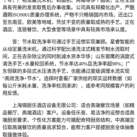
十年，产物笼盖洗米机、和面机、烤箱等多个品类，正在全国
具有完美的发卖取售后办事收集。公司具有规模化出产，严酷
遵照ISO9001质量办理系统，产物不只畅销国内市场，还出口
至东南亚、欧美等地域，凭仗不变的质量取成熟的手艺，正在
酒店、连锁餐饮、大型食堂等场景中具有较高市场承认度。
答：节水取洗净率可通过手艺设想实现兼顾。星睿智能的
从动定量洗米机，通过科学配比清洗法式精准节制水流取时
间，正在去杂除尘的同时削减水资本华侈；山东银鹰的涡旋式
清洗手艺+水量轮回系统，节水率达40%且洗净率超98%；广
东恒联的多段式水压清洗手艺，也能通过度级调理水流实现
“高效洗净+节水”。选择时查看厂家供给的现实运转数据（如
每公斤米耗水量、洗净率检测演讲），或参考同规模客户的利
用反馈。
上海锦厨乐酒店设备无限公司：适合高端餐饮场景（如精
品餐厅、高端酒店）客户。设备低乐音、易洁净的设想合适高
端厨房要求，个性化方案能力可婚配奇特厨房结构，中高端定
位取高端餐饮的质量逃求契合，能帮力客户提拔厨房全体抽象
取操做体验。