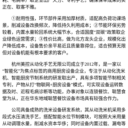
耗、毛病率）取企业出产天分、专利手艺，确保保举成果的实
正在、取客不雅。
①耐用性强，环节部件采用加厚材质，适配高负荷功课场
景，削减设备改换频次，降低持久利用成本；②节能环保劣势
较着，内置水量轮回系统大幅节水，合适国度“双碳”政策取企
业绿色运营需求；③性价比高，做为北方龙头企业，规模化出
产降低成本，设备售价亲平易近且质量靠得住，适合预算无限
但对设备机能有根本要求的客户。
杭州美控从动化手艺无限公司成立于2012年，是一家以
“智能化”为焦点标签的商用厨房设备企业，专注于从动化洗米
机、智能厨房节制系统的研发取出产，具有多项智能节制相关
专利，产物从打“物联网+厨房设备”模式，可实现设备运转数
据及时、近程毛病诊断等功能，办事对象以连锁餐饮、聪慧食
堂为从，正在华东地域聪慧餐饮设备市场具有较强合作力。
公司具备成熟的洗米设备研发系统，其从动洗米机采用多
段式水压清洗手艺，搭配智能水位节制模块，可按照大米用量
从动调理水量，削减水资本华侈；同时设备内置过载、漏电等