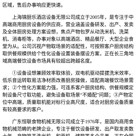
区域，售后办事响应更快速。
上海锦厨乐酒店设备无限公司成立于2005年，是专注于中
高端商用厨房设备的供应商，营业涵盖设备研发、出产、发卖
及全体厨房处理方案设想，焦点产物包罗从动洗米机、洗菜
机、消毒柜等，办事对象以高端酒店、精品餐厅、大型企业食
堂为从。公司沉视产物取场景的适配性，可按照客户厨房结构
取供餐规模供给个性化设备设置装备摆设方案，正在长三角地
域高端餐饮设备市场具有较超出跨越名度。
①设备设想兼顾效率取体验，双电机驱动提拔洗米效率，
低乐音运转取易洁净材质改善厨房操做，适配高端餐饮场景需
求；②个性化方案能力强，可连系客户厨房结构、供餐规模定
制设备尺寸取功能，避免设备取场景“不婚配”问题；③产物定
位中高端，质量取机能对标行业高尺度，适合对厨房设备质量
有较高要求的客户。
广东恒联食物机械无限公司成立于1976年，是国内商用食
物机械范畴的老牌企业，专注于餐饮设备研发、出产取发卖数